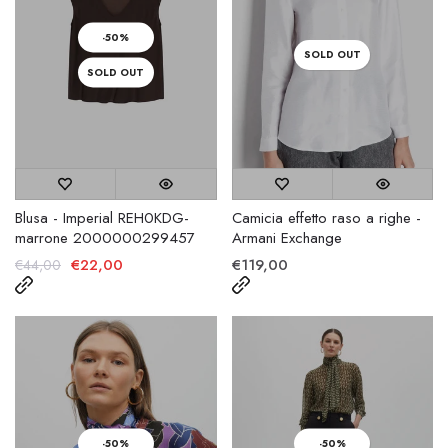
-50%
SOLD OUT
SOLD OUT
Blusa - Imperial REH0KDG-
Camicia effetto raso a righe -
marrone 2000000299457
Armani Exchange
€22,00
€119,00
€44,00
-50%
-50%