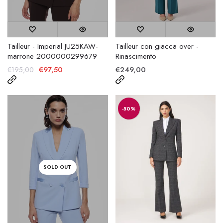
Tailleur - Imperial JU25KAW-
Tailleur con giacca over -
marrone 2000000299679
Rinascimento
€97,50
€249,00
€195,00
-50%
SOLD OUT