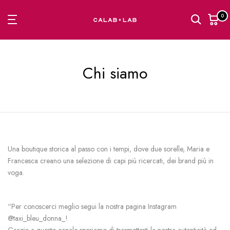
Passa
0
al
contenuto
Chi siamo
Una boutique storica al passo con i tempi, dove due sorelle, Maria e
Francesca creano una selezione di capi più ricercati, dei brand più in
voga.
“Per conoscerci meglio segui la nostra pagina Instagram
@taxi_bleu_donna_!
Grazie a questo canale speriamo di trasmetterti la nostra autenticità ed