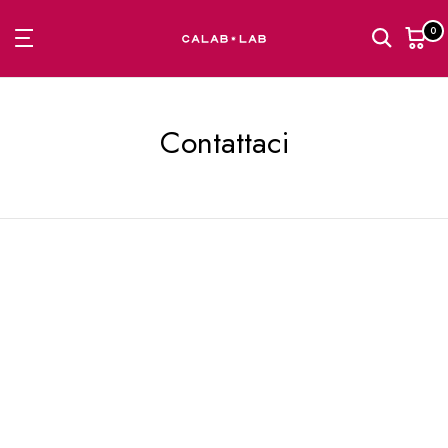
Passa
0
al
contenuto
Contattaci