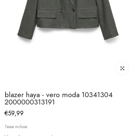
Clicca per i
blazer haya - vero moda 10341304
2000000313191
€59,99
Tasse incluse.