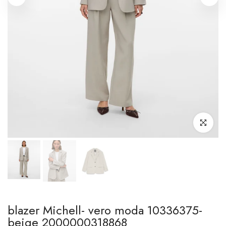
Clicca per i
blazer Michell- vero moda 10336375-
beige 2000000318868