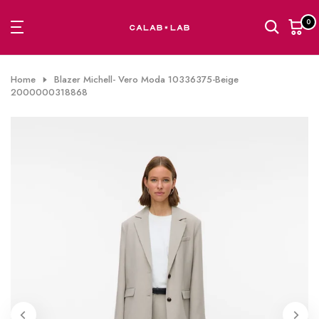
Passa
0
al
contenuto
Home
Blazer Michell- Vero Moda 10336375-Beige
2000000318868