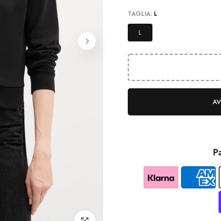
TAGLIA:
L
L
AV
P