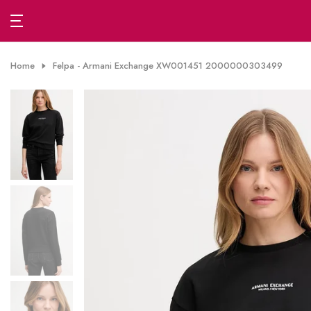
Passa
al
contenuto
Home
Felpa - Armani Exchange XW001451 2000000303499