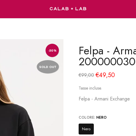
Felpa - Ar
-50%
200000030
SOLD OUT
€49,50
€99,00
Tasse incluse.
Felpa - Armani Exchange
COLORE:
NERO
Nero