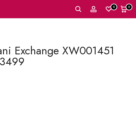
0
0
mani Exchange XW001451
3499