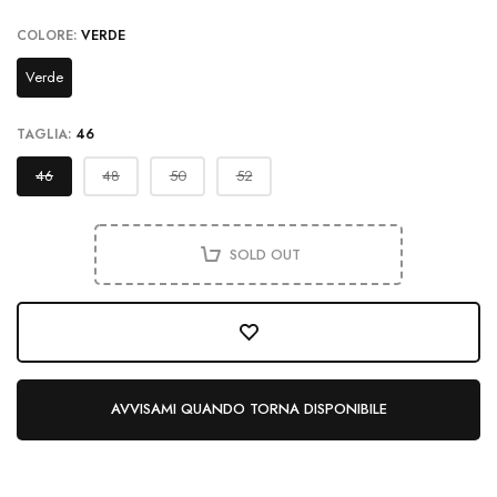
COLORE:
VERDE
Verde
TAGLIA:
46
46
48
50
52
SOLD OUT
AVVISAMI QUANDO TORNA DISPONIBILE