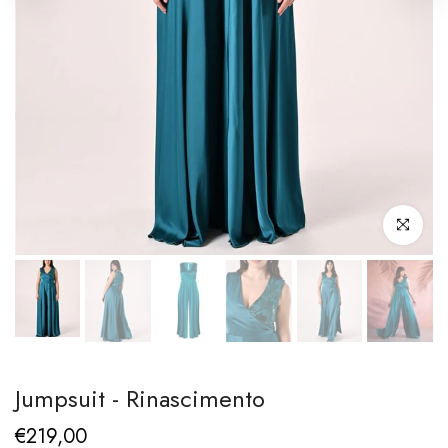
Clicca per i
Jumpsuit - Rinascimento
€219,00