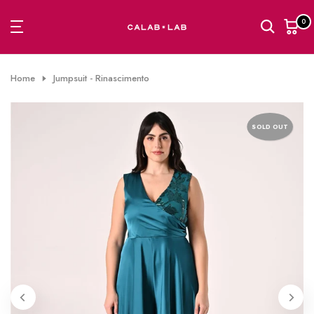
Passa
0
al
contenuto
Home
Jumpsuit - Rinascimento
SOLD OUT