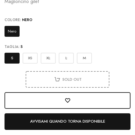
Maglioncino gilet
COLORE:
NERO
Nero
TAGLIA:
S
S
XS
XL
L
M
SOLD OUT
AVVISAMI QUANDO TORNA DISPONIBILE