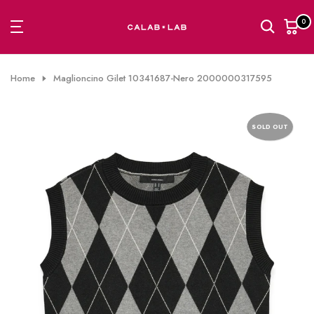
Passa
0
al
contenuto
Home
Maglioncino Gilet 10341687-Nero 2000000317595
SOLD OUT