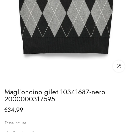
Clicca per i
Maglioncino gilet 10341687-nero
2000000317595
€34,99
Tasse incluse.