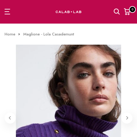
Passa
0
al
contenuto
Home
Maglione - Lola Casademunt