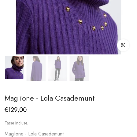
Clicca per i
Maglione - Lola Casademunt
€129,00
Tasse incluse.
Maglione - Lola Casademunt