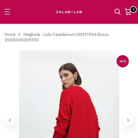
Passa
0
al
contenuto
Home
Maglione - Lola Casademunt LS2511004-Rosso
2000000309750
-50%