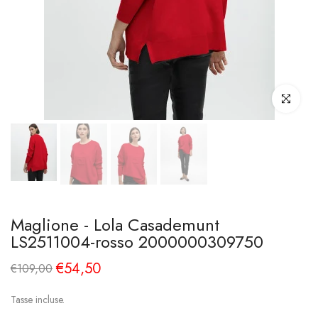
Clicca per i
Maglione - Lola Casademunt
LS2511004-rosso 2000000309750
€54,50
€109,00
Tasse incluse.