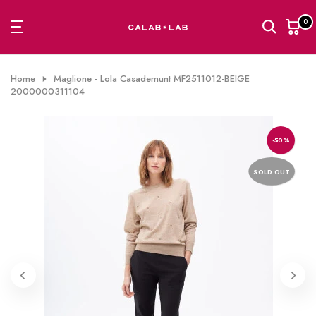
Passa
0
al
contenuto
Home
Maglione - Lola Casademunt MF2511012-BEIGE
2000000311104
-50%
SOLD OUT