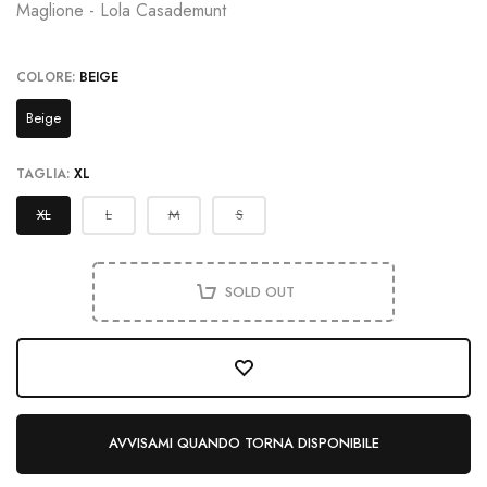
Maglione - Lola Casademunt
COLORE:
BEIGE
Beige
TAGLIA:
XL
XL
L
M
S
SOLD OUT
AVVISAMI QUANDO TORNA DISPONIBILE