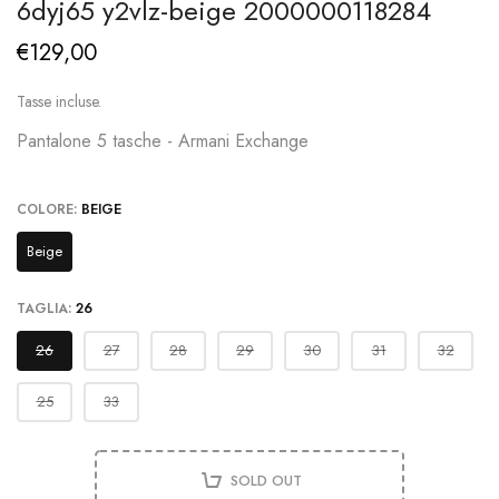
6dyj65 y2vlz-beige 2000000118284
€129,00
Tasse incluse.
Pantalone 5 tasche - Armani Exchange
COLORE:
BEIGE
Beige
TAGLIA:
26
26
27
28
29
30
31
32
25
33
SOLD OUT