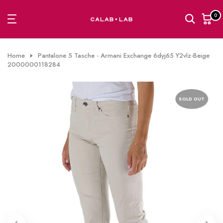
Passa
0
al
contenuto
Home
Pantalone 5 Tasche - Armani Exchange 6dyj65 Y2vlz-Beige
2000000118284
SOLD OUT