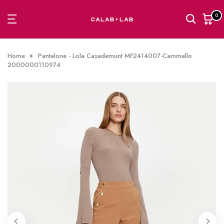
Passa
0
al
contenuto
Home
Pantalone - Lola Casademunt MF2414007-Cammello
2000000110974