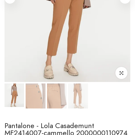
Clicca per i
Pantalone - Lola Casademunt
MF2414007-cammello 2000000110974