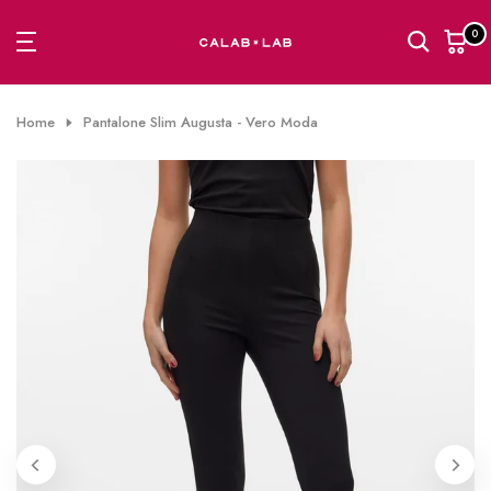
Passa
0
al
contenuto
Home
Pantalone Slim Augusta - Vero Moda