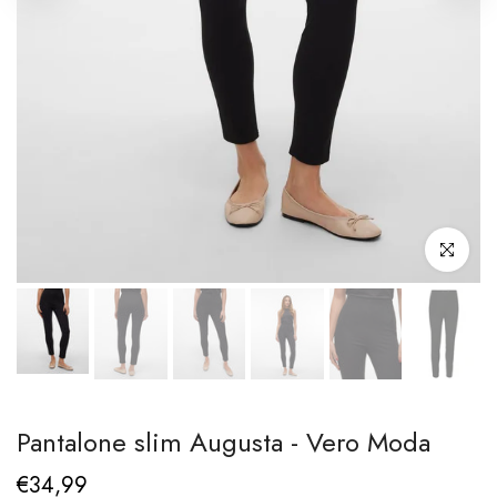
Clicca per i
Pantalone slim Augusta - Vero Moda
€34,99