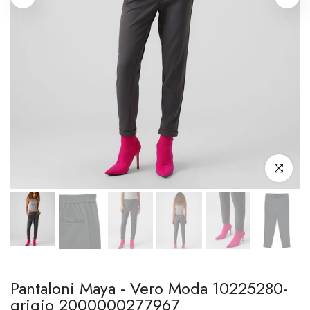
Clicca per i
Pantaloni Maya - Vero Moda 10225280-
grigio 2000000277967