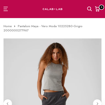
Passa
0
al
contenuto
Home
Pantaloni Maya - Vero Moda 10225280-Grigio
2000000277967