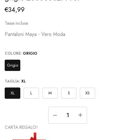
€34,99
Tasse incluse.
Pantaloni Maya - Vero Moda
COLORE:
GRIGIO
Grigio
TAGLIA:
XL
XL
L
M
S
XS
CARTA REGALO!