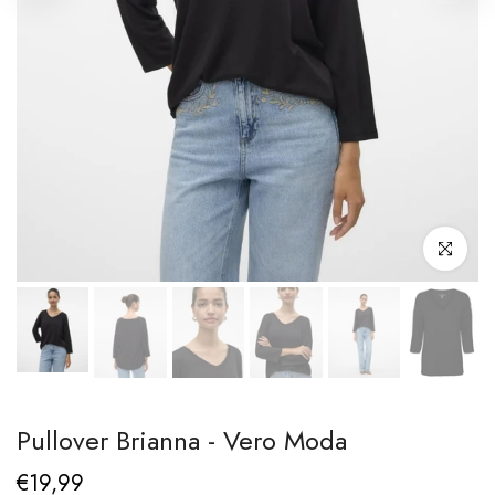
Clicca per i
Pullover Brianna - Vero Moda
€19,99