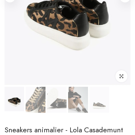
Clicca per i
Sneakers animalier - Lola Casademunt