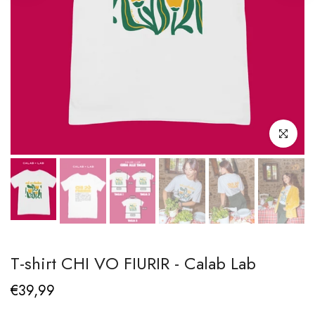
Clicca per i
T-shirt CHI VO FIURIR - Calab Lab
€39,99