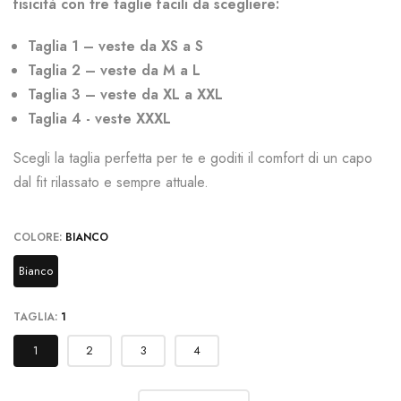
fisicità con tre taglie facili da scegliere:
Taglia 1 – veste da XS a S
Taglia 2 – veste da M a L
Taglia 3 – veste da XL a XXL
Taglia 4 - veste XXXL
Scegli la taglia perfetta per te e goditi il comfort di un capo
dal fit rilassato e sempre attuale.
COLORE:
BIANCO
Bianco
TAGLIA:
1
1
2
3
4