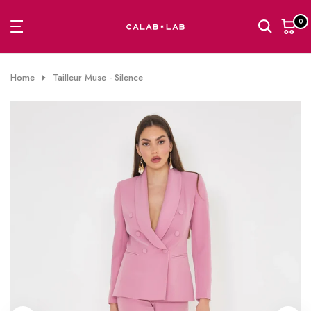
Passa
0
al
contenuto
Home
Tailleur Muse - Silence