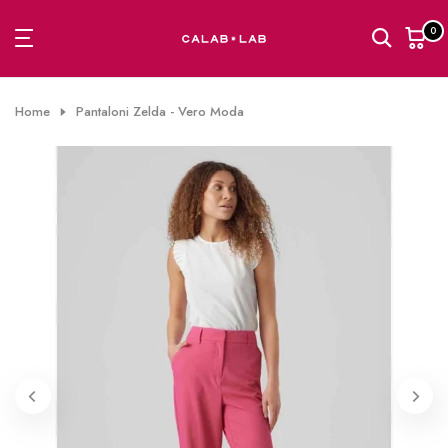
Passa
0
al
contenuto
Home
Pantaloni Zelda - Vero Moda