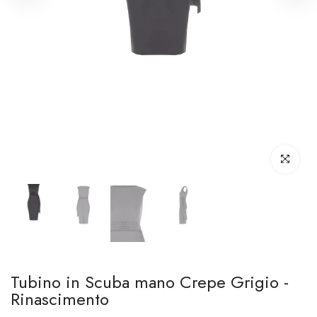
Clicca per i
Tubino in Scuba mano Crepe Grigio -
Rinascimento