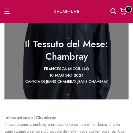
Passa
0
al
contenuto
Il Tessuto del Mese:
Chambray
FRANCESCA MICCIULLO
10 MAGGIO 2024
CAMICIA DI JEANS
CHAMBRAY
JEANS CHAMBRAY
Introduzione al Chambray
Il tessuto jeans chambray è un tessuto versatile e di tendenza che sta
guadagnando sempre più popolarità nella moda contemporanea. Con