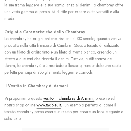
la sua trama leggera e la sua somiglianza al denim, lo chambray offre
una vasta gamma di possibilità di stile per creare outfit versatili e alla
moda.
Origini e Caratteristiche dello Chambray
Lo chambray ha origini antiche, risalenti al XIX secolo, quando veniva
prodotto nella città francese di Cambrai. Questo tessuto è realizzato
con un filato di ordito tinto e un filato di trama bianco, creando un
effetto a due toni che ricorda il denim. Tuttavia, a differenza del
denim, lo chambray è più morbido e flessibile, rendendolo una scelta
perfetta per capi di abbigliamento leggeri e comodi.
Il Vestito in Chambray di Armani
Vi proponiamo questo
vestito in chambray di Armani,
presente sul
nostro shop online
www.taxibleu.it
, un esempio perfetto di come il
tessuto chambray possa essere utilizzato per creare un look elegante e
sofisticato.