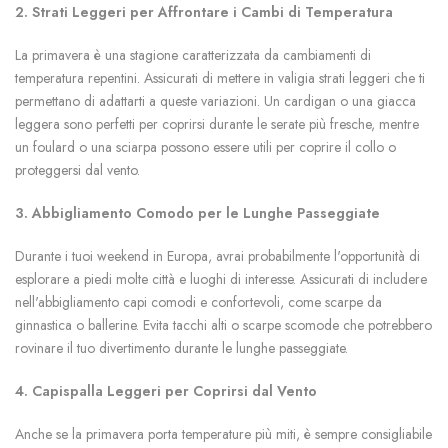
2. Strati Leggeri per Affrontare i Cambi di Temperatura
La primavera è una stagione caratterizzata da cambiamenti di
temperatura repentini. Assicurati di mettere in valigia strati leggeri che ti
permettano di adattarti a queste variazioni. Un cardigan o una giacca
leggera sono perfetti per coprirsi durante le serate più fresche, mentre
un foulard o una sciarpa possono essere utili per coprire il collo o
proteggersi dal vento.
3. Abbigliamento Comodo per le Lunghe Passeggiate
Durante i tuoi weekend in Europa, avrai probabilmente l'opportunità di
esplorare a piedi molte città e luoghi di interesse. Assicurati di includere
nell'abbigliamento capi comodi e confortevoli, come scarpe da
ginnastica o ballerine. Evita tacchi alti o scarpe scomode che potrebbero
rovinare il tuo divertimento durante le lunghe passeggiate.
4. Capispalla Leggeri per Coprirsi dal Vento
Anche se la primavera porta temperature più miti, è sempre consigliabile