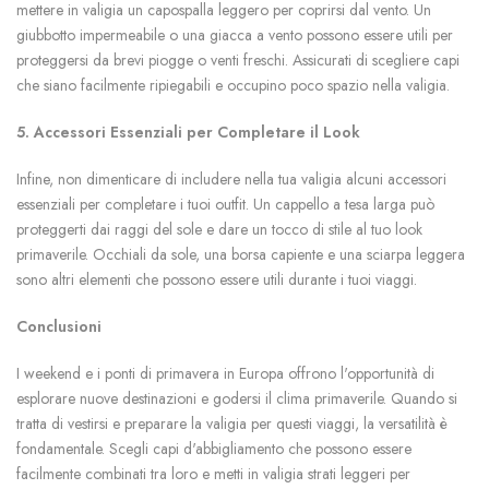
mettere in valigia un capospalla leggero per coprirsi dal vento. Un
giubbotto impermeabile o una giacca a vento possono essere utili per
proteggersi da brevi piogge o venti freschi. Assicurati di scegliere capi
che siano facilmente ripiegabili e occupino poco spazio nella valigia.
5. Accessori Essenziali per Completare il Look
Infine, non dimenticare di includere nella tua valigia alcuni accessori
essenziali per completare i tuoi outfit. Un cappello a tesa larga può
proteggerti dai raggi del sole e dare un tocco di stile al tuo look
primaverile. Occhiali da sole, una borsa capiente e una sciarpa leggera
sono altri elementi che possono essere utili durante i tuoi viaggi.
Conclusioni
I weekend e i ponti di primavera in Europa offrono l'opportunità di
esplorare nuove destinazioni e godersi il clima primaverile. Quando si
tratta di vestirsi e preparare la valigia per questi viaggi, la versatilità è
fondamentale. Scegli capi d'abbigliamento che possono essere
facilmente combinati tra loro e metti in valigia strati leggeri per