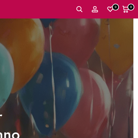
0
0
r
nno