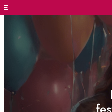
Passa
al
contenuto
fe