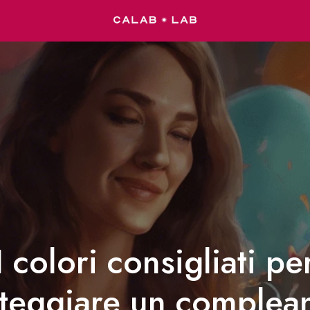
I colori consigliati pe
steggiare un complea