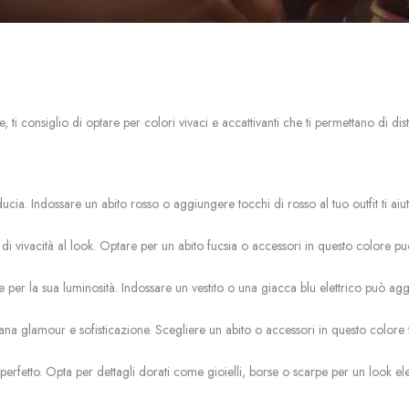
consiglio di optare per colori vivaci e accattivanti che ti permettano di disti
ducia. Indossare un abito rosso o aggiungere tocchi di rosso al tuo outfit ti ai
i vivacità al look. Optare per un abito fucsia o accessori in questo colore può 
ngue per la sua luminosità. Indossare un vestito o una giacca blu elettrico può a
a glamour e sofisticazione. Scegliere un abito o accessori in questo colore t
perfetto. Opta per dettagli dorati come gioielli, borse o scarpe per un look eleg