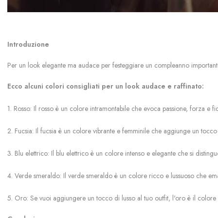
Introduzione
Per un look elegante ma audace per festeggiare un compleanno importante, ti 
Ecco alcuni colori consigliati per un look audace e raffinato:
1. Rosso: Il rosso è un colore intramontabile che evoca passione, forza e fi
2. Fucsia: Il fucsia è un colore vibrante e femminile che aggiunge un tocco d
3. Blu elettrico: Il blu elettrico è un colore intenso e elegante che si disti
4. Verde smeraldo: Il verde smeraldo è un colore ricco e lussuoso che eman
5. Oro: Se vuoi aggiungere un tocco di lusso al tuo outfit, l'oro è il colore 