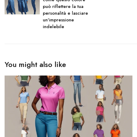
può riflettere la tua
personalità e lasciare
un'impressione
indelebile
You might also like