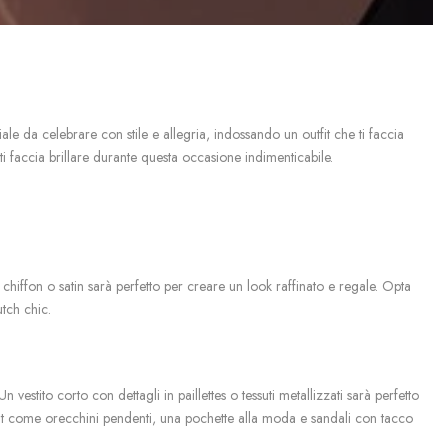
le da celebrare con stile e allegria, indossando un outfit che ti faccia
 ti faccia brillare durante questa occasione indimenticabile.
in chiffon o satin sarà perfetto per creare un look raffinato e regale. Opta
utch chic.
 vestito corto con dettagli in paillettes o tessuti metallizzati sarà perfetto
ment come orecchini pendenti, una pochette alla moda e sandali con tacco