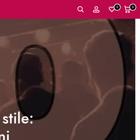
0
0
stile:
ni