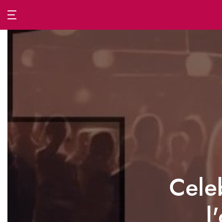
Passa
al
contenuto
Celeb
l