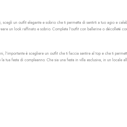
scegli un outfit elegante e sobrio che ti permetta di sentirti a tuo agio e celeb
reare un look raffinato e sobrio. Completa l'outfit con ballerine o décolleté com
i, l'importante è scegliere un outfit che ti faccia sentire al top e che ti perme
te la tua festa di compleanno. Che sia una festa in villa esclusiva, in un locale 