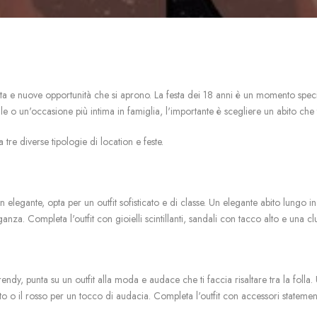
lta e nuove opportunità che si aprono. La festa dei 18 anni è un momento specia
ile o un'occasione più intima in famiglia, l'importante è scegliere un abito che
 tre diverse tipologie di location e feste.
on elegante, opta per un outfit sofisticato e di classe. Un elegante abito lungo 
a. Completa l'outfit con gioielli scintillanti, sandali con tacco alto e una cl
ndy, punta su un outfit alla moda e audace che ti faccia risaltare tra la folla. Un
nto o il rosso per un tocco di audacia. Completa l'outfit con accessori state