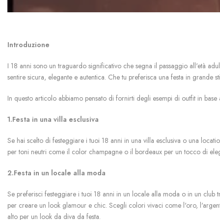
Introduzione
I 18 anni sono un traguardo significativo che segna il passaggio all'età adu
sentire sicura, elegante e autentica. Che tu preferisca una festa in grande st
In questo articolo abbiamo pensato di fornirti degli esempi di outfit in base a
1.Festa in una villa esclusiva
Se hai scelto di festeggiare i tuoi 18 anni in una villa esclusiva o una locati
per toni neutri come il color champagne o il bordeaux per un tocco di eleganz
2.Festa in un locale alla moda
Se preferisci festeggiare i tuoi 18 anni in un locale alla moda o in un club tre
per creare un look glamour e chic. Scegli colori vivaci come l'oro, l'arge
alto per un look da diva da festa.