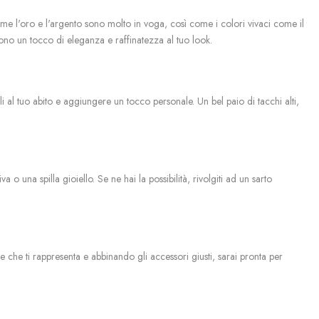
ome l'oro e l'argento sono molto in voga, così come i colori vivaci come il
ungono un tocco di eleganza e raffinatezza al tuo look.
 al tuo abito e aggiungere un tocco personale. Un bel paio di tacchi alti,
tiva o
una spilla gioiello. Se ne hai la possibilità, rivolgiti ad un sarto
le che ti rappresenta e abbinando gli accessori giusti, sarai pronta per