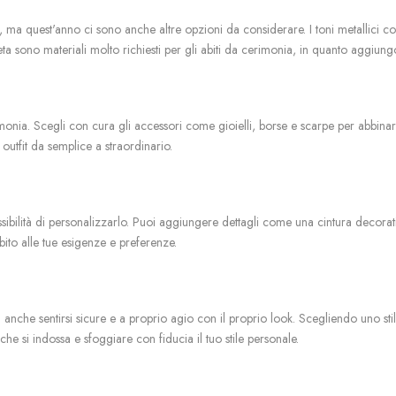
a, ma quest'anno ci sono anche altre opzioni da considerare. I toni metallici c
 la seta sono materiali molto richiesti per gli abiti da cerimonia, in quanto aggi
onia. Scegli con cura gli accessori come gioielli, borse e scarpe per abbinarli
 outfit da semplice a straordinario.
ibilità di personalizzarlo.
Puoi aggiungere dettagli come una cintura decora
abito alle tue esigenze e preferenze.
ma anche sentirsi sicure e a proprio agio con il proprio look. Scegliendo uno sti
he si indossa e sfoggiare con fiducia il tuo stile personale.