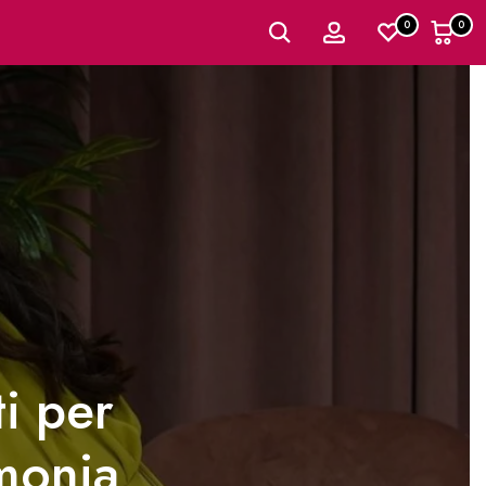
0
0
i per
imonia