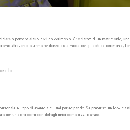
iziare a pensare ai tuoi abiti da cerimonia. Che si tratti di un matrimonio, una 
eremo attraverso le ultime tendenze della moda per gli abiti da cerimonia, fornen
ondillo.
personale e il tipo di evento a cui stai partecipando. Se preferisci un look class
are per un abito corto con dettagli unici come pizzi o strass.