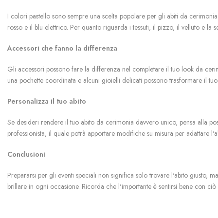
I colori pastello sono sempre una scelta popolare per gli abiti da cerimoni
rosso e il blu elettrico. Per quanto riguarda i tessuti, il pizzo, il velluto e
Accessori che fanno la differenza
Gli accessori possono fare la differenza nel completare il tuo look da cerim
una pochette coordinata e alcuni gioielli delicati possono trasformare il tuo
Personalizza il tuo abito
Se desideri rendere il tuo abito da cerimonia davvero unico, pensa alla poss
professionista, il quale potrà apportare modifiche su misura per adattare l'
Conclusioni
Prepararsi per gli eventi speciali non significa solo trovare l'abito giusto, 
brillare in ogni occasione. Ricorda che l'importante è sentirsi bene con ciò c