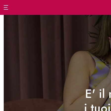
Passa
al
contenuto
E' i
i tuo