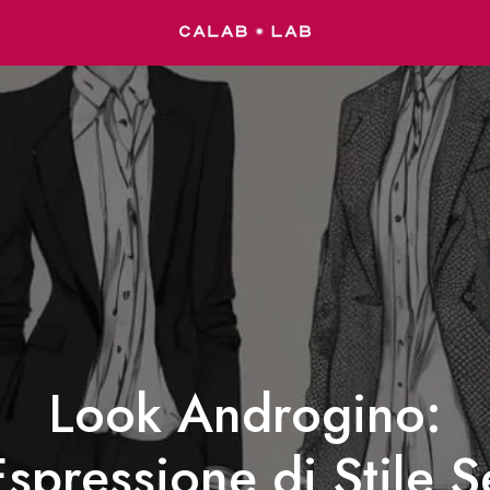
Look Androgino:
spressione di Stile 