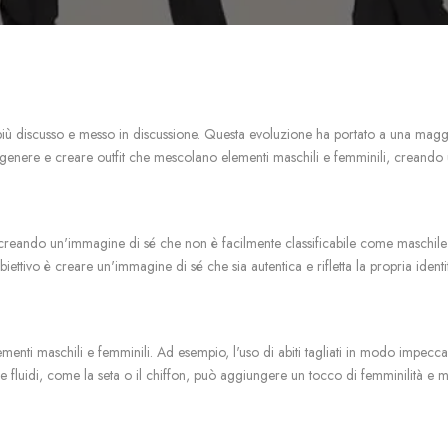
e più discusso e messo in discussione. Questa evoluzione ha portato a una magg
genere e creare outfit che mescolano elementi maschili e femminili, creando un'
, creando un'immagine di sé che non è facilmente classificabile come maschile o
ettivo è creare un'immagine di sé che sia autentica e rifletta la propria iden
enti maschili e femminili. Ad esempio, l'uso di abiti tagliati in modo impeccabi
 e fluidi, come la seta o il chiffon, può aggiungere un tocco di femminilità e mo