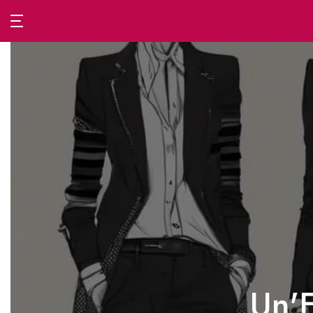
Passa
al
contenuto
Un'E