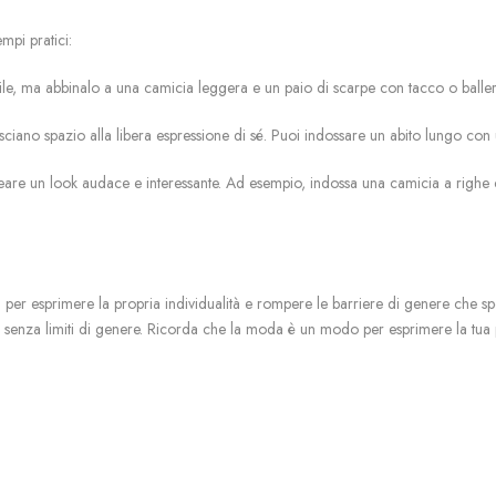
pi pratici:
e, ma abbinalo a una camicia leggera e un paio di scarpe con tacco o ballerin
lasciano spazio alla libera espressione di sé. Puoi indossare un abito lungo co
creare un look audace e interessante. Ad esempio, indossa una camicia a righe 
 per esprimere la propria individualità e rompere le barriere di genere che sp
 senza limiti di genere. Ricorda che la moda è un modo per esprimere la tua per