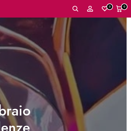
0
0
braio
denze