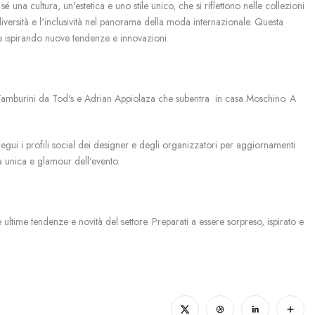
una cultura, un'estetica e uno stile unico, che si riflettono nelle collezioni
versità e l'inclusività nel panorama della moda internazionale. Questa
a e ispirando nuove tendenze e innovazioni.
 Tamburini da Tod's e Adrian Appiolaza che subentra
in casa Moschino. A
egui i profili social dei designer e degli organizzatori per aggiornamenti
ra unica e glamour dell'evento.
time tendenze e novità del settore. Preparati a essere sorpreso, ispirato e