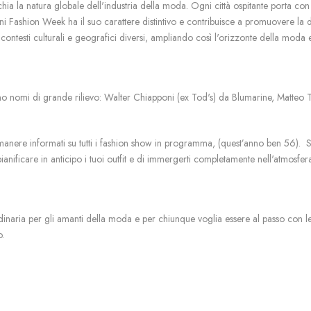
a la natura globale dell'industria della moda. Ogni città ospitante porta con sé 
 Fashion Week ha il suo carattere distintivo e contribuisce a promuovere la di
n contesti culturali e geografici diversi, ampliando così l'orizzonte della mod
ano nomi di grande rilievo: Walter Chiapponi (ex Tod's) da Blumarine, Matteo
manere informati su tutti i fashion show in programma, (quest’anno ben 56).
S
 pianificare in anticipo i tuoi outfit e di immergerti completamente nell'atmosfe
aria per gli amanti della moda e per chiunque voglia essere al passo con le ul
o.