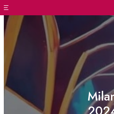
Passa
al
contenuto
Mila
2024